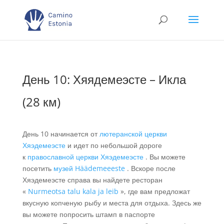
День 10: Хяядемеэсте – Икла
(28 км)
День 10 начинается от
лютеранской церкви
Хяэдемеэсте
и идет по небольшой дороге
к
православной церкви Хяэдемеэсте
. Вы можете
посетить
музей Häädemeeeste
. Вскоре после
Хяэдемеэсте справа вы найдете ресторан
«
Nurmeotsa talu kala ja leib
», где вам предложат
вкусную копченую рыбу и места для отдыха. Здесь же
вы можете попросить штамп в паспорте