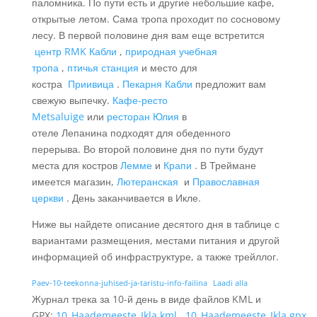
паломника. По пути есть и другие небольшие кафе,
открытые летом. Сама тропа проходит по сосновому
лесу. В первой половине дня вам еще встретится
центр RMK Кабли
,
природная учебная
тропа
,
птичья станция
и место для
костра
Приивица
.
Пекарня Кабли
предложит вам
свежую выпечку.
Кафе-ресто
Metsaluige
или
ресторан Юлия
в
отеле Лепанина подходят для обеденного
перерыва. Во второй половине дня по пути будут
места для костров
Лемме
и
Крапи
. В Треймане
имеется магазин,
Лютеранская
и
Православная
церкви
. День заканчивается в Икле.
Ниже вы найдете описание десятого дня в таблице с
вариантами размещения, местами питания и другой
информацией об инфраструктуре, а также трейллог.
Paev-10-teekonna-juhised-ja-taristu-info-failina
Laadi alla
Журнал трека за 10-й день в виде файлов KML и
GPX:
10_Haademeeste_Ikla.kml
,
10_Haademeeste_Ikla.gpx