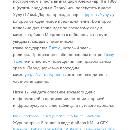
построенном в честь визита царя Александр III в 1880
г. (купить продукты в Пярну) или перекусить в кафе
Уулу (17 км). Дорога проходит через
церковь Уулу
, у
которой сегодня новое предназначение. Во второй
половине дня тропа идет по сосновому лесу и
мимо кладбища Мецакюла к побережью, на пути
увидим площадь с памятником
главе государства
Пятсу
, который здесь
родился. Проживание в общественном центре
Тахку
Таре
или в частном помещении при православном
храме. Перед церковью проходим
мимо
усадьбы Тахкуранна
, которая находится в
частном владении.
Ниже вы найдете описание восьмого дня с
информацией о проживании, питании и прочей
инфраструктуре в виде таблицы и путевого журнала.
Paev-8-teekonna-juhised-ja-taristu-info-failina
Laadi alla
Журнал трека 8-го дня в виде файлов KML и GPX:
8_Parnu_Tahkuranna.kml
,
8_Parnu_Tahkuranna.gpx