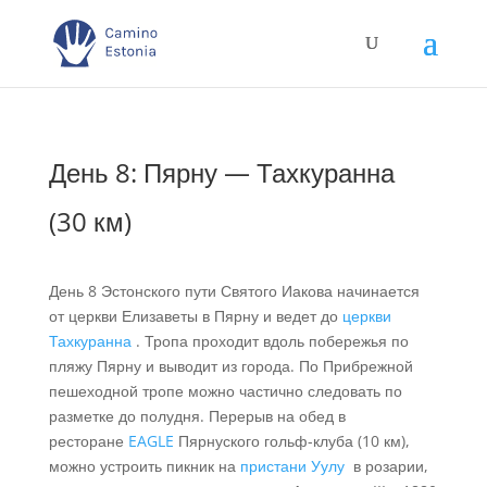
День 8: Пярну — Тахкуранна
(30 км)
День 8 Эстонского пути Святого Иакова начинается
от церкви Елизаветы в Пярну и ведет до
церкви
Тахкуранна
. Тропа проходит вдоль побережья по
пляжу Пярну и выводит из города. По Прибрежной
пешеходной тропе можно частично следовать по
разметке до полудня. Перерыв на обед в
ресторане
EAGLE
Пярнуского гольф-клуба (10 км),
можно устроить пикник на
пристани Уулу
в розарии,