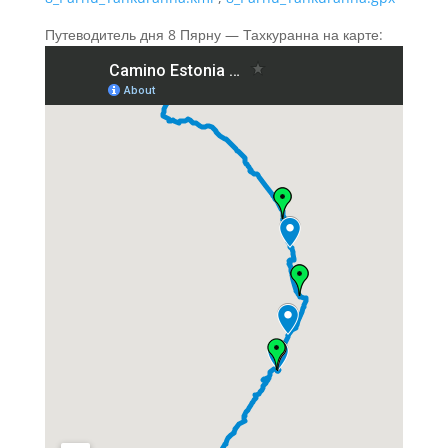
Путеводитель дня 8 Пярну — Тахкуранна на карте: