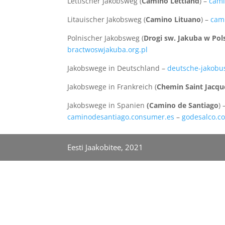
Lettischer Jakobsweg (
Camino Lettland
) –
cami
Litauischer Jakobsweg (
Camino Lituano
) –
cam
Polnischer Jakobsweg (
Drogi sw. Jakuba w Pol
bractwoswjakuba.org.pl
Jakobswege in Deutschland –
deutsche-jakobus
Jakobswege in Frankreich (
Chemin Saint Jacqu
Jakobswege in Spanien
(Camino de Santiago
)
caminodesantiago.consumer.es
–
godesalco.c
Eesti Jaakobitee, 2021