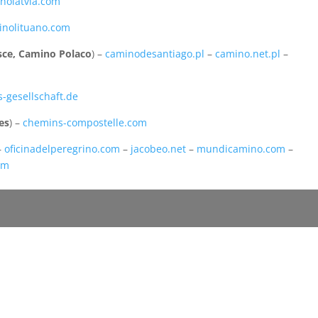
nolatvia.com
inolituano.com
sce, Camino Polaco
) –
caminodesantiago.pl
–
camino.net.pl
–
-gesellschaft.de
es
) –
chemins-compostelle.com
 –
oficinadelperegrino.com
–
jacobeo.net
–
mundicamino.com
–
om