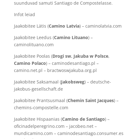
suunduvad samuti Santiago de Compostelasse.
Infot leiad
Jaakobitee Lätis (
Camino Latvia
) – caminolatvia.com
Jaakobitee Leedus (
Camino Lituano
) –
caminolituano.com
Jaakobitee Poolas (
Drogi sw. Jakuba w Polsce
,
Camino Polaco
) – caminodesantiago.pl –
camino.net.pl – bractwoswjakuba.org.pl
Jaakobitee Saksamaal (
Jakobsweg
) – deutsche-
jakobus-gesellschaft.de
Jaakobitee Prantsusmaal (
Chemin Saint Jacques
) –
chemins-compostelle.com
Jaakobitee Hispaanias (
Camino de Santiago
) –
oficinadelperegrino.com – jacobeo.net –
mundicamino.com – caminodesantiago.consumer.es