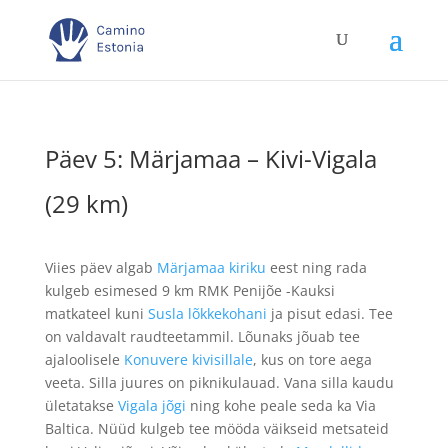
Päev 5: Märjamaa – Kivi-Vigala
(29 km)
Viies päev algab
Märjamaa kiriku
eest ning rada
kulgeb esimesed 9 km RMK Penijõe -Kauksi
matkateel kuni
Susla lõkkekohani
ja pisut edasi. Tee
on valdavalt raudteetammil. Lõunaks jõuab tee
ajaloolisele
Konuvere kivisillale
, kus on tore aega
veeta. Silla juures on piknikulauad. Vana silla kaudu
ületatakse
Vigala jõgi
ning kohe peale seda ka Via
Baltica. Nüüd kulgeb tee mööda väikseid metsateid