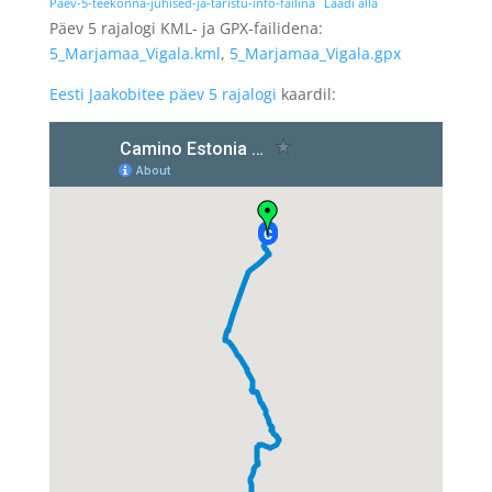
Paev-5-teekonna-juhised-ja-taristu-info-failina
Laadi alla
Päev 5 rajalogi KML- ja GPX-failidena:
5_Marjamaa_Vigala.kml
,
5_Marjamaa_Vigala.gpx
Eesti Jaakobitee päev 5 rajalogi
kaardil: