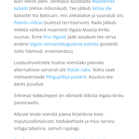
kuni Velise jõeni. Võimalus külastada
Maydellide
kabelit
(Velise mõisnikud). Tee jätkub
Velise jõe
kallastel Via Balticani, mis ületatakse ja suundub siis
Päärdu mõisa
(suletud territoorium). Rada jätkub
mööda väikseid maanteid Vigala-Maarja kiriku
suunas. Enne
Kivi-Vigalat
jääb vasakule tee serva
endine
Vigala vennastekoguduse palvela
(pooleldi
tules hävinud, eraomandus).
Loodushuvilistele lisame viiendaks päevaks
alternatiivse variandi üle
Illaste raba
. Näha saab
metsavendade
Põrgupõhja punkrit
. Asustus tee
ääres puudub.
Eelneval kokkuleppel on võimalik ööbida Vigala kiriku
pastoraadis.
Allpool leiate viienda päeva kirjelduse koos
majutusvõimaluste, toidukohtade ja muu taristu
infoga tabelina, samuti rajalogi.