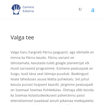
Valga tee
Valga haru hargneb Pärnu-Jaagupist, aga võimalik on
minna ka Pärnu kaudu. Pärnu variant on
tähistamata, kasutada tuleb google planeerijat või
muid sarnaseid programme. Esimene peatuspaik on
Suigu, kuid täna seal öömaja puudub. Bookingust
leiate läheduses asuva Mätta puhketalu. Sel juhul
kasuta punast lisajoont kaardil. Järgmine peatuspaik
on Soomaal Soomaa Puhkekülas. Öömaja võib küsida
ka Soomaa külastuskeskusest palverännu passi
ettenäitamisel (saadaval ainult pikamaa matkajatele).