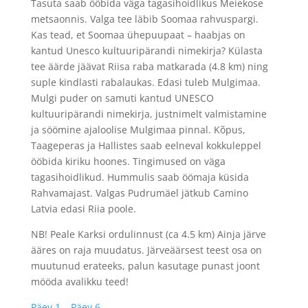
Tasuta saab ööbida väga tagasihoidlikus Meiekose
metsaonnis. Valga tee läbib Soomaa rahvuspargi.
Kas tead, et Soomaa ühepuupaat – haabjas on
kantud Unesco kultuuripärandi nimekirja? Külasta
tee äärde jäävat Riisa raba matkarada (4.8 km) ning
suple kindlasti rabalaukas. Edasi tuleb Mulgimaa.
Mulgi puder on samuti kantud UNESCO
kultuuripärandi nimekirja, justnimelt valmistamine
ja söömine ajaloolise Mulgimaa pinnal. Kõpus,
Taageperas ja Hallistes saab eelneval kokkuleppel
ööbida kiriku hoones. Tingimused on väga
tagasihoidlikud. Hummulis saab öömaja küsida
Rahvamajast. Valgas Pudrumäel jätkub Camino
Latvia edasi Riia poole.
NB! Peale Karksi ordulinnust (ca 4.5 km) Ainja järve
ääres on raja muudatus. Järveäärsest teest osa on
muutunud erateeks, palun kasutage punast joont
mööda avalikku teed!
Päev 1 – Päev 6